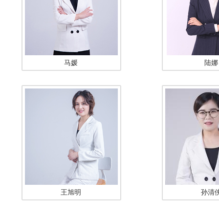
马媛
陆娜
王旭明
孙清