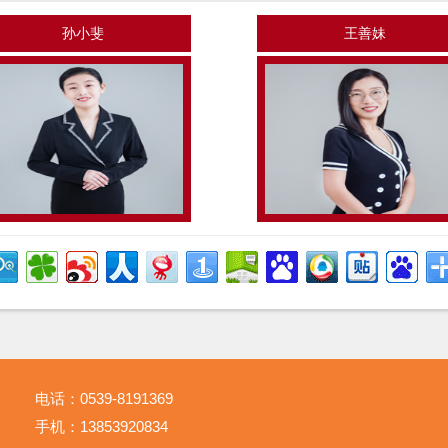
孙小斐
王善妹
电话：0539-8191369
手机：13853920834