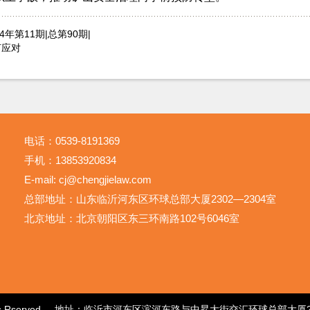
24年第11期|总第90期|
何应对
电话：0539-8191369
手机：13853920834
E-mail: cj@chengjielaw.com
总部地址：山东临沂河东区环球总部大厦2302—2304室
北京地址：北京朝阳区东三环南路102号6046室
ghts Rserved. 地址：临沂市河东区滨河东路与中昇大街交汇环球总部大厦