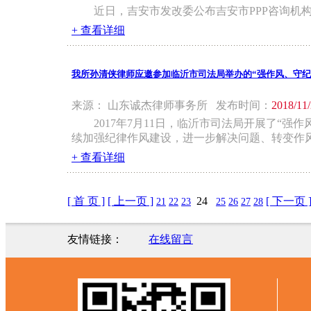
近日，吉安市发改委公布吉安市PPP咨询机
+ 查看详细
我所孙清侠律师应邀参加临沂市司法局举办的“强作风、守纪
来源： 山东诚杰律师事务所 发布时间：
2018/11
2017年7月11日，临沂市司法局开展了
续加强纪律作风建设，进一步解决问题、转变作
+ 查看详细
[ 首 页 ]
[ 上一页 ]
24
[ 下一页 
21
22
23
25
26
27
28
友情链接：
在线留言