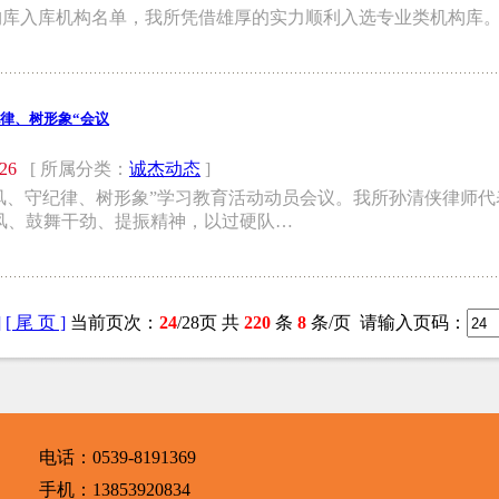
构库入库机构名单，我所凭借雄厚的实力顺利入选专业类机构库
律、树形象“会议
/26
[ 所属分类：
诚杰动态
]
“强作风、守纪律、树形象”学习教育活动动员会议。我所孙清侠律
风、鼓舞干劲、提振精神，以过硬队…
]
[ 尾 页 ]
当前页次：
24
/28页 共
220
条
8
条/页
请输入页码：
电话：0539-8191369
手机：13853920834