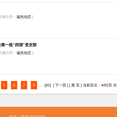
所属分类：
诚杰动态
]
第一批“四强”党支部
所属分类：
诚杰动态
]
5
6
7
8
.....
[82]
[ 下一页 ]
[ 尾 页 ]
当前页次：
4
/82页 