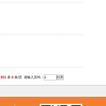
共
651
条
8
条/页
请输入页码：